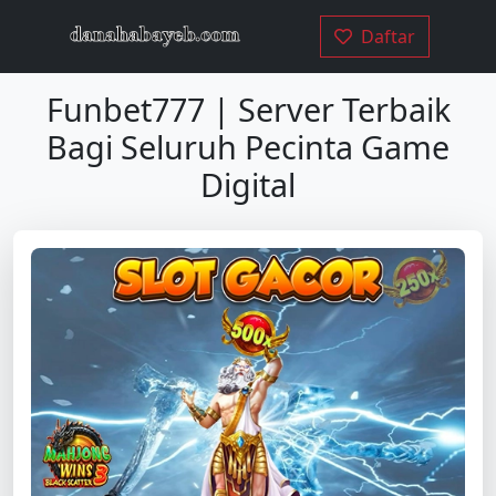
Daftar
Funbet777 | Server Terbaik
Bagi Seluruh Pecinta Game
Digital